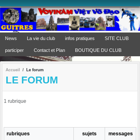
Panneau de gestion des cookies
News
La vie du club
infos pratiques
SITE CLUB
participer
Contact et Plan
BOUTIQUE DU CLUB
Accueil
Le forum
LE FORUM
1 rubrique
rubriques
sujets
messages